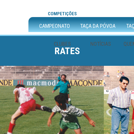
COMPETIÇÕES
CAMPEONATO
TAÇA DA PÓVOA
TAÇ
CLUBES
NOTÍCIAS
QUE
RATES