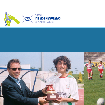
CAMPEONATO
TAÇA
DA
PÓVOA
TAÇA
DA
LIGA