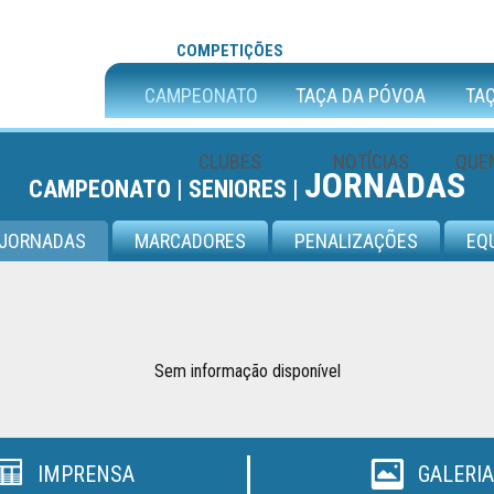
COMPETIÇÕES
CAMPEONATO
TAÇA DA PÓVOA
TAÇ
CLUBES
NOTÍCIAS
QUE
JORNADAS
CAMPEONATO |
SENIORES |
JORNADAS
MARCADORES
PENALIZAÇÕES
EQ
Sem informação disponível
IMPRENSA
GALERIA