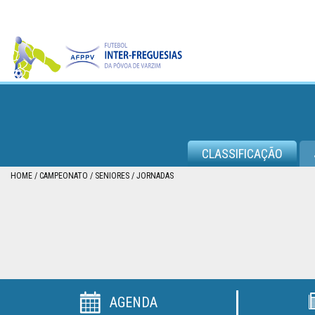
CAMPEONATO
CLASSIFICAÇÃO
TAÇA
HOME
CAMPEONATO
SENIORES
JORNADAS
DA
PÓVOA
TAÇA
DA
LIGA
AGENDA