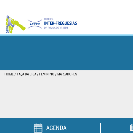
CAMPEONATO
TAÇA
HOME
TAÇA DA LIGA
FEMININO
MARCADORES
DA
PÓVOA
TAÇA
DA
LIGA
AGENDA