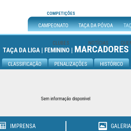
COMPETIÇÕES
CAMPEONATO
TAÇA DA PÓVOA
TAÇ
CLUBES
NOTÍCIAS
QUE
MARCADORES
TAÇA DA LIGA |
FEMININO |
CLASSIFICAÇÃO
PENALIZAÇÕES
HISTÓRICO
Sem informação disponível
IMPRENSA
GALERIA