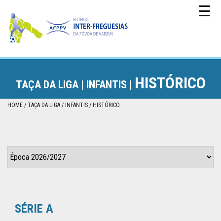
☰
HISTÓRICO
TAÇA DA LIGA |
INFANTIS |
CAMPEONATO
HOME
TAÇA DA LIGA
INFANTIS
HISTÓRICO
TAÇA
DA
PÓVOA
TAÇA
DA
SÉRIE A
LIGA