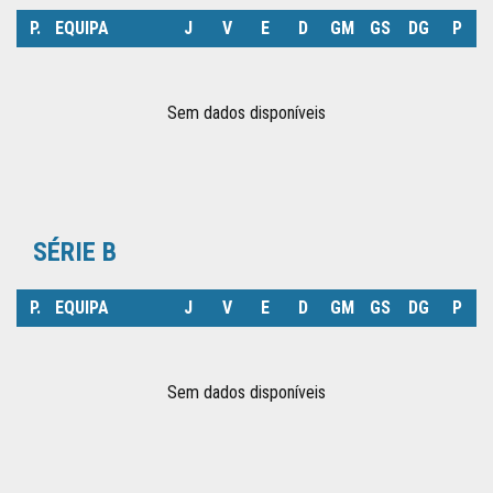
P.
EQUIPA
J
V
E
D
GM
GS
DG
P
SUPERTAÇA
CLUBES
Sem dados disponíveis
NOTÍCIAS
QUEM
SÉRIE B
SOMOS
P.
EQUIPA
J
V
E
D
GM
GS
DG
P
Sem dados disponíveis