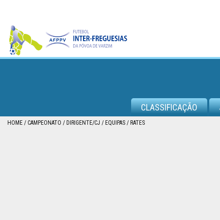
CAMPEONATO
CLASSIFICAÇÃO
TAÇA
HOME
CAMPEONATO
DIRIGENTE/CJ
EQUIPAS
RATES
DA
PÓVOA
TAÇA
DA
LIGA