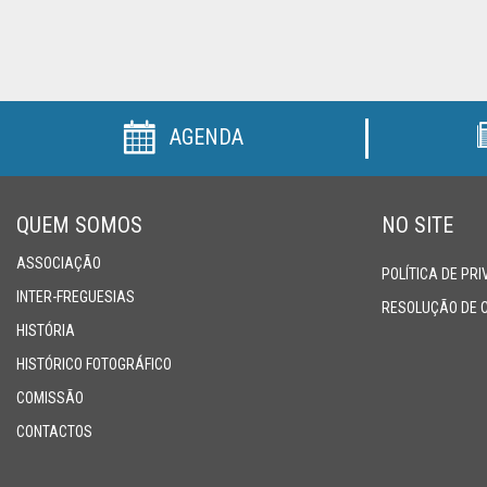
SUPERTAÇA
CLUBES
AGENDA
NOTÍCIAS
QUEM
QUEM SOMOS
NO SITE
SOMOS
ASSOCIAÇÃO
POLÍTICA DE PR
INTER-FREGUESIAS
RESOLUÇÃO DE 
HISTÓRIA
HISTÓRICO FOTOGRÁFICO
COMISSÃO
CONTACTOS