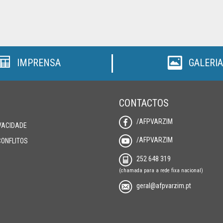
IMPRENSA
GALERIA
CONTACTOS
/AFPVARZIM
IVACIDADE
/AFPVARZIM
CONFLITOS
252 648 319
(chamada para a rede fixa nacional)
geral@afpvarzim.pt