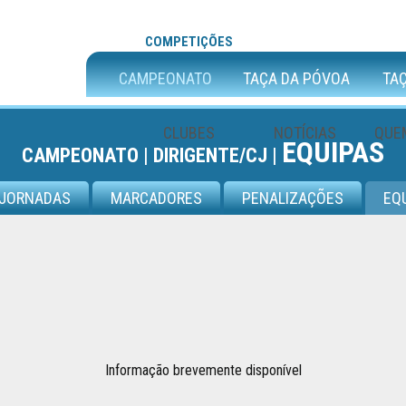
COMPETIÇÕES
CAMPEONATO
TAÇA DA PÓVOA
TAÇ
CLUBES
NOTÍCIAS
QUE
EQUIPAS
CAMPEONATO |
DIRIGENTE/CJ |
JORNADAS
MARCADORES
PENALIZAÇÕES
EQ
Informação brevemente disponível