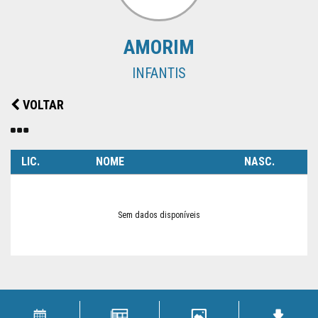
SUPERTAÇA
AMORIM
CLUBES
INFANTIS
NOTÍCIAS
VOLTAR
QUEM
SOMOS
LIC.
NOME
NASC.
Sem dados disponíveis