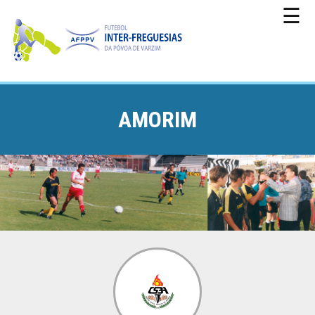
☰
AMORIM
CAMPEONATO
TAÇA
DA
PÓVOA
TAÇA
DA
LIGA