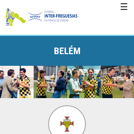
☰
BELÉM
CAMPEONATO
TAÇA
DA
PÓVOA
TAÇA
DA
LIGA