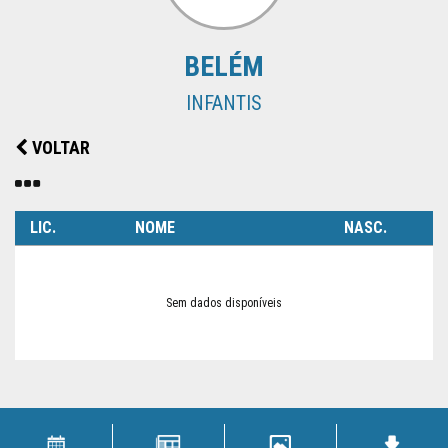
SUPERTAÇA
BELÉM
CLUBES
INFANTIS
NOTÍCIAS
VOLTAR
QUEM
SOMOS
LIC.
NOME
NASC.
Sem dados disponíveis