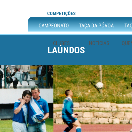
COMPETIÇÕES
CAMPEONATO
TAÇA DA PÓVOA
TAÇ
CLUBES
NOTÍCIAS
QUE
LAÚNDOS