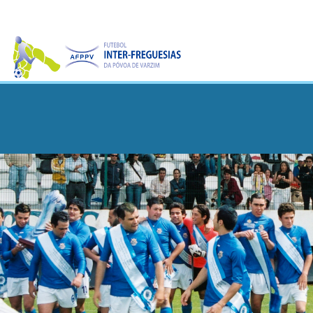
CAMPEONATO
TAÇA
DA
PÓVOA
TAÇA
DA
LIGA