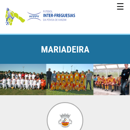
☰
MARIADEIRA
CAMPEONATO
TAÇA
DA
PÓVOA
TAÇA
DA
LIGA