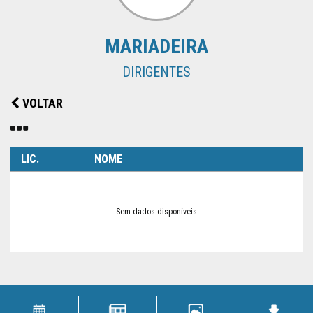
SUPERTAÇA
MARIADEIRA
CLUBES
DIRIGENTES
NOTÍCIAS
VOLTAR
QUEM
SOMOS
LIC.
NOME
Sem dados disponíveis