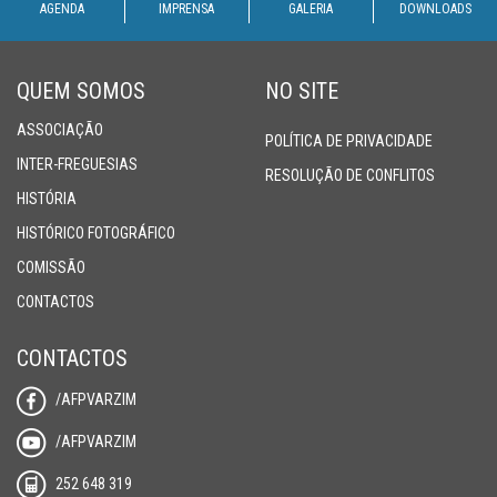
AGENDA
IMPRENSA
GALERIA
DOWNLOADS
SUPERTAÇA
QUEM SOMOS
NO SITE
CLUBES
ASSOCIAÇÃO
POLÍTICA DE PRIVACIDADE
NOTÍCIAS
INTER-FREGUESIAS
RESOLUÇÃO DE CONFLITOS
HISTÓRIA
QUEM
HISTÓRICO FOTOGRÁFICO
SOMOS
COMISSÃO
CONTACTOS
CONTACTOS
/AFPVARZIM
/AFPVARZIM
252 648 319