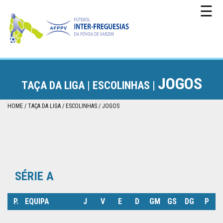
☰
JOGOS
TAÇA DA LIGA |
ESCOLINHAS |
CAMPEONATO
HOME
TAÇA DA LIGA
ESCOLINHAS
JOGOS
TAÇA
DA
PÓVOA
SÉRIE A
TAÇA
DA
P.
EQUIPA
J
V
E
D
GM
GS
DG
P
LIGA