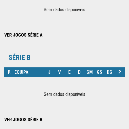
SUPERTAÇA
Sem dados disponíveis
CLUBES
VER JOGOS SÉRIE A
NOTÍCIAS
SÉRIE B
QUEM
SOMOS
P.
EQUIPA
J
V
E
D
GM
GS
DG
P
Sem dados disponíveis
VER JOGOS SÉRIE B